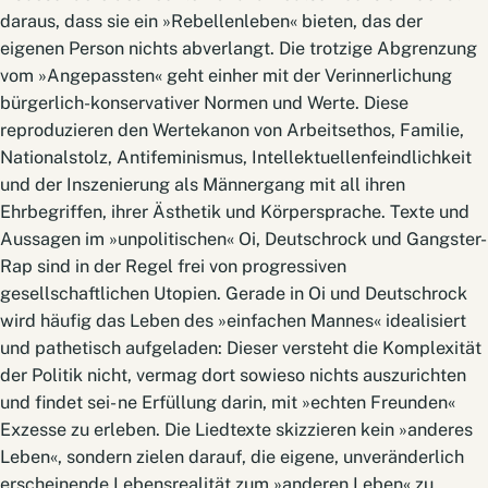
daraus, dass sie ein »Rebellenleben« bieten, das der
eigenen Person nichts abverlangt. Die trotzige Abgrenzung
vom »Angepassten« geht einher mit der Verinnerlichung
bürgerlich-konservativer Normen und Werte. Diese
reproduzieren den Wertekanon von Arbeitsethos, Familie,
Nationalstolz, Antifeminismus, Intellektuellenfeindlichkeit
und der Inszenierung als Männergang mit all ihren
Ehrbegriffen, ihrer Ästhetik und Körpersprache. Texte und
Aussagen im »unpolitischen« Oi, Deutschrock und Gangster-
Rap sind in der Regel frei von progressiven
gesellschaftlichen Utopien. Gerade in Oi und Deutschrock
wird häufig das Leben des »einfachen Mannes« idealisiert
und pathetisch aufgeladen: Dieser versteht die Komplexität
der Politik nicht, vermag dort sowieso nichts auszurichten
und findet sei- ne Erfüllung darin, mit »echten Freunden«
Exzesse zu erleben. Die Liedtexte skizzieren kein »anderes
Leben«, sondern zielen darauf, die eigene, unveränderlich
erscheinende Lebensrealität zum »anderen Leben« zu