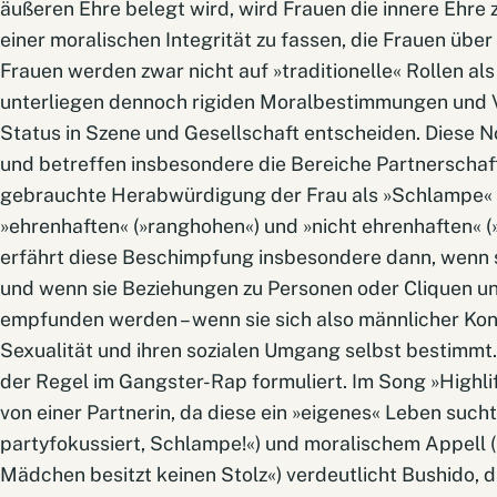
äußeren Ehre belegt wird, wird Frauen die innere Ehre z
einer moralischen Integrität zu fassen, die Frauen übe
Frauen werden zwar nicht auf »traditionelle« Rollen al
unterliegen dennoch rigiden Moralbestimmungen und V
Status in Szene und Gesellschaft entscheiden. Diese 
und betreffen insbesondere die Bereiche Partnerschaft
gebrauchte Herabwürdigung der Frau als »Schlampe« 
»ehrenhaften« (»ranghohen«) und »nicht ehrenhaften« (
erfährt diese Beschimpfung insbesondere dann, wenn s
und wenn sie Beziehungen zu Personen oder Cliquen unt
empfunden werden – wenn sie sich also männlicher Kont
Sexualität und ihren sozialen Umgang selbst bestimmt.
der Regel im Gangster-Rap formuliert. Im Song »Highli
von einer Partnerin, da diese ein »eigenes« Leben suc
partyfokussiert, Schlampe!«) und moralischem Appell 
Mädchen besitzt keinen Stolz«) verdeutlicht Bushido, d