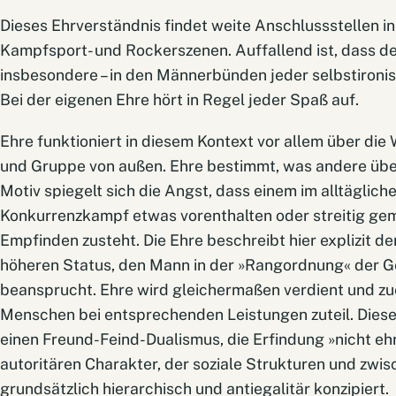
Dieses Ehrverständnis findet weite Anschlussstellen in
Kampfsport- und Rockerszenen. Auffallend ist, dass der 
insbesondere – in den Männerbünden jeder selbstironi
Bei der eigenen Ehre hört in Regel jeder Spaß auf.
Ehre funktioniert in diesem Kontext vor allem über d
und Gruppe von außen. Ehre bestimmt, was andere über
Motiv spiegelt sich die Angst, dass einem im alltäglich
Konkurrenzkampf etwas vorenthalten oder streitig ge
Empfinden zusteht. Die Ehre beschreibt hier explizit d
höheren Status, den Mann in der »Rangordnung« der G
beansprucht. Ehre wird gleichermaßen verdient und zu
Menschen bei entsprechenden Leistungen zuteil. Dieses
einen Freund-Feind-Dualismus, die Erfindung »nicht e
autoritären Charakter, der soziale Strukturen und zw
grundsätzlich hierarchisch und antiegalitär konzipiert.